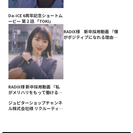
Da-iCE 6周年記念ショートム
ービー 第２話 「TOKI」
RADIX様 新卒採用動画 『僕
がポジティブになれる理由』
編
RADIX様 新卒採用動画 『私
がメリハリをもって働ける理
由』編
ジュピターショップチャンネ
ル株式会社様 リクルーティン
グムービー