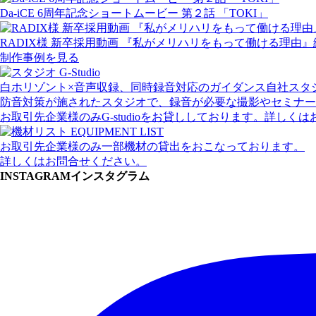
Da-iCE 6周年記念ショートムービー 第２話 「TOKI」
RADIX様 新卒採用動画 『私がメリハリをもって働ける理由』
制作事例を見る
白ホリゾント×音声収録、同時録音対応のガイダンス自社スタ
防音対策が施されたスタジオで、録音が必要な撮影やセミナー
お取引先企業様のみG-studioをお貸ししております。詳しく
お取引先企業様のみ一部機材の貸出をおこなっております。
詳しくはお問合せください。
INSTAGRAM
インスタグラム