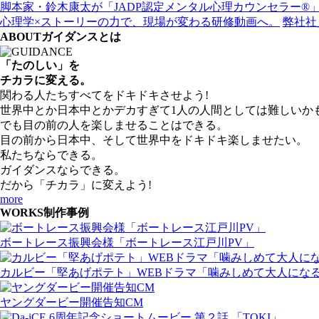
脚本家・鈴木康太が「JADP認定メンタル心理カウンセラー®
心理学×ストーリーの力で、現場が変わる研修動画へ。
弊社社
ABOUT
ガイダンスとは
「たのしい」を
チカラに変える。
関わる人たちすべてを
ドキドキ
させよう!
世界中とか日本中とかデカすぎて1人の人間としては難しいか
でも目の前の人を楽しませることはできる。
目の前から日本中、そして世界中を
ドキドキ
楽しませたい。
私たちならできる。
ガイダンスならできる。
だから「チカラ」に変えよう!
more
WORKS
制作事例
ボートレース振興会様「ボートレース江戸川PV」
カルビー「堅あげポテト」WEBドラマ「噛みしめて大人にな
ヤングダービー開催告知CM