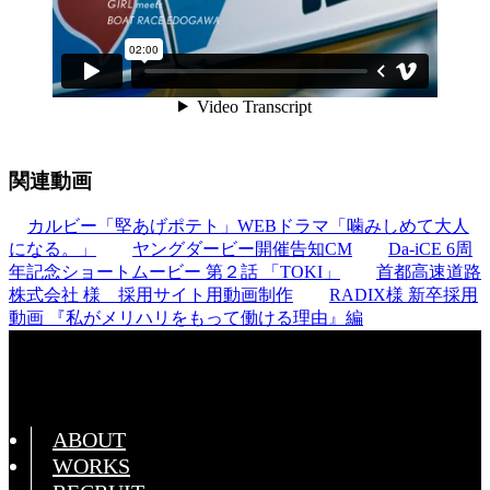
関連動画
カルビー「堅あげポテト」WEBドラマ「噛みしめて大人
になる。」
ヤングダービー開催告知CM
Da-iCE 6周
年記念ショートムービー 第２話 「TOKI」
首都高速道路
株式会社 様 採用サイト用動画制作
RADIX様 新卒採用
動画 『私がメリハリをもって働ける理由』編
ABOUT
WORKS