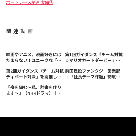
ボートレース関連 実績②
関連動画
映画やアニメ、漫画好きには
第1回ガイダンス『チーム対抗
たまらない！ユニークな「社
☆マリオカートダービー』を
長テーマ課題」制度とは
開催しました！
第2回ガイダンス『チーム対抗
前田建設ファンタジー営業部
ディベート対決』を開催しま
｜「社長テーマ課題」制度
した！
vol.1
『舟を編む〜私、辞書を作り
ます〜』（NHKドラマ）｜
「社長テーマ課題」制度 vol.3